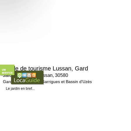
Guide de tourisme Lussan, Gard
Jardin des Buis, Lussan, 30580
Gard (30), Pays des Garrigues et Bassin d'Uzès
Le jardin en bref...
Joli jardin clos situé au coeur du village, le jardin des Buis est comme son nom
mais aussi d'essences méditerranéennes.
> Pour en savoir plus :
http://www.uzes-tourism ...
D'autres sites à découvrir dans notre guide touristique sur le même thème 'Parcs, 
-
Mas des Fleurs, Aigaliers, 30700
-
Camellias de la Prairie, Alès, 30100