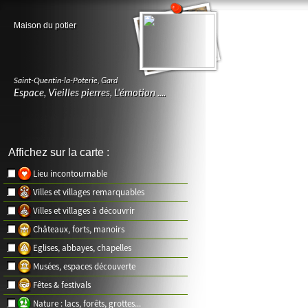
Maison du potier
Saint-Quentin-la-Poterie
,
Gard
Espace, Vieilles pierres, L'émotion ....
Affichez sur la carte :
Lieu incontournable
Villes et villages remarquables
Villes et villages à découvrir
Châteaux, forts, manoirs
Eglises, abbayes, chapelles
Musées, espaces découverte
Fêtes & festivals
Nature : lacs, forêts, grottes...